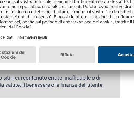
a sono?
ofondita E-E-A-T non si applica a tutti i siti su
sono essere considerate pubblicazioni di esperti: il
da appassionati, dove l'esperienza e la competenza
siti il cui contenuto errato, inaffidabile o di
a salute, il benessere o le finanze dell'utente.