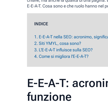
chiave, ma anche la qualità di una pagina. E
E-E-A-T. Cosa sono e che ruolo hanno nel p
INDICE
1. E-E-A-T nella SEO: acronimo, signific
2. Siti YMYL, cosa sono?
3. L'E-E-A-T influisce sulla SEO?
4. Come si migliora l'E-E-A-T?
E-E-A-T: acroni
funzione