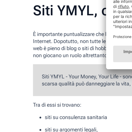
Siti YMYL, cos
È importante puntualizzare che l'analisi appr
Internet. Dopotutto, non tutte le pagine pos
web è pieno di blog o siti di hobby gestiti 
non giocano un ruolo altrettanto rilevante.
Siti YMYL
- Your Money
, Your Life -
sono 
scarsa qualità può danneggiare la vita, l
Tra di essi si trovano:
siti su consulenza sanitaria
siti su argomenti legali,