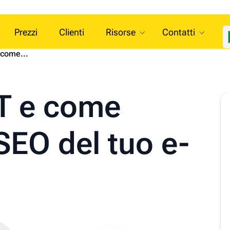
Prezzi
Clienti
Risorse
Contatti
 come...
-T e come
 SEO del tuo e-