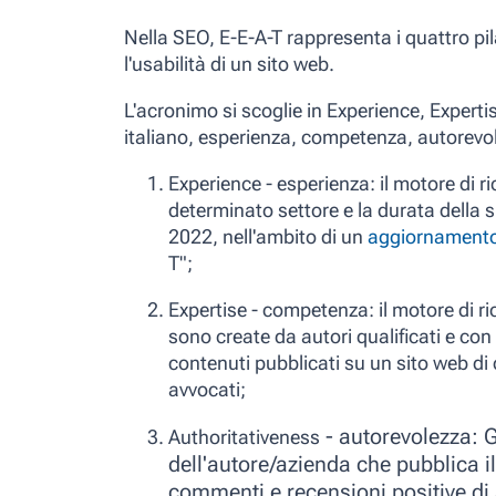
Nella SEO,
E-E-A-T
rappresenta i quattro pi
l'usabilità
di un sito web.
L'acronimo si scoglie in Experience, Experti
italiano,
esperienza, competenza, autorevole
Experience - esperienza:
il motore di r
determinato settore e la durata della 
2022, nell'ambito di un
aggiornamento
T";
Expertise
-
competenza:
il motore di r
sono create da autori qualificati e con
contenuti pubblicati su un sito web di
avvocati;
- autorevolezza:
G
Authoritativeness
dell'autore/azienda che pubblica i
commenti e recensioni positive di 