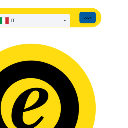
Login
IT