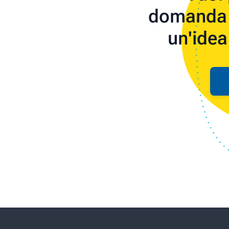
domanda 
un'idea
C