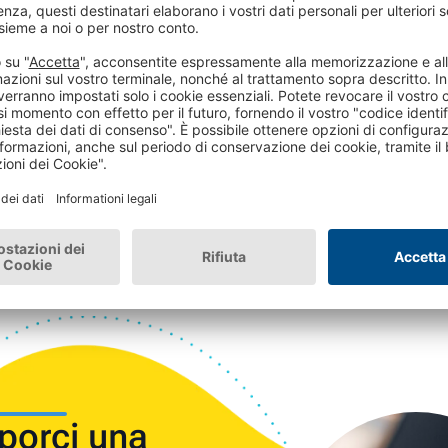
antifrode.
Continua a leggere
3min. di lettura
| 11/05/2026
porci una