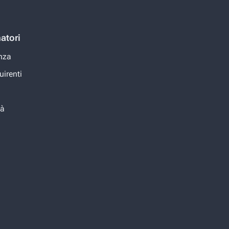
atori
nza
uirenti
tà