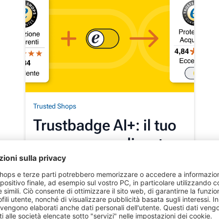
Trusted Shops
Trustbadge AI+: il tuo
e-commerce diventa
AI-ready
(automaticamente)
Il Trustbadge AI+ porta il tuo
ecommerce nelle raccomandazioni AI e
rafforza la fiducia grazie a nuovi sistemi