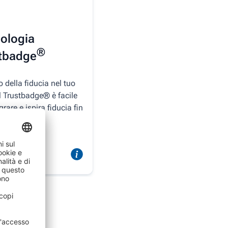
ologia
®
tbadge
ro della fiducia nel tuo
l Trustbadge® è facile
grare e ispira fiducia fin
imo sguardo.
i di più