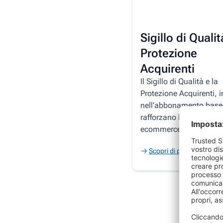
Sigillo di Qualit
Protezione
Acquirenti
Il Sigillo di Qualità e la
Protezione Acquirenti, i
nell’abbonamento base
rafforzano la fiducia ne
ecommerce.
Scopri di più