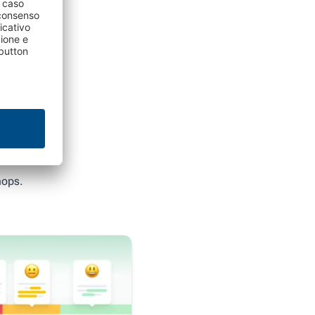
izi
hops.