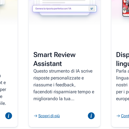
Smart Review
Disp
Assistant
ling
Questo strumento di IA scrive
Parla a
u
risposte personalizzate e
lingua
t e
riassume i feedback,
nostri
per
facendoti risparmiare tempo e
per i 
ne
migliorando la tua
europe
ile.
reputazione.
Scopri di più
Cont