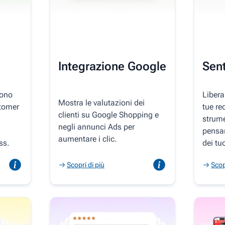
Integrazione Google
Sen
sono
Libera
Mostra le valutazioni dei
stomer
tue re
clienti su Google Shopping e
strume
negli annunci Ads per
pensan
aumentare i clic.
ss.
dei tuo
Scopri di più
Scop