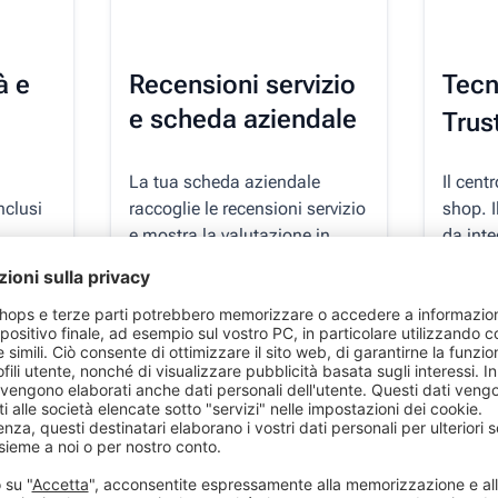
à e
Recensioni servizio
Tecn
e scheda aziendale
Trus
La tua scheda aziendale
Il cent
nclusi
raccoglie le recensioni servizio
shop. I
,
e mostra la valutazione in
da inte
l tuo
stelle del tuo brand nei
dal pr
resultati di ricerca su Google.
Scopri di più
Scopr
Richiedi una demo gratuita